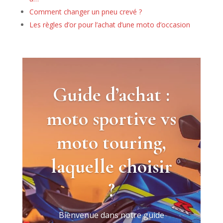
Comment changer un pneu crevé ?
Les règles d’or pour l’achat d’une moto d’occasion
Guide d’achat :
moto sportive vs
moto touring,
laquelle choisir
?
Bienvenue dans notre guide