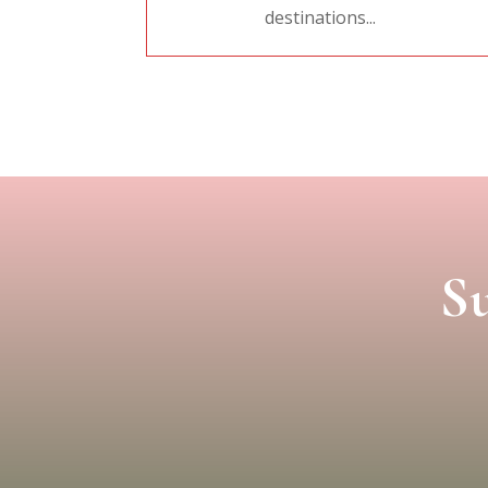
destinations...
Su