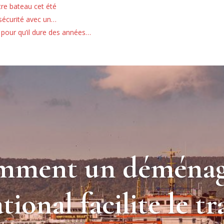
tre bateau cet été
 sécurité avec un…
pour qu’il dure des années…
mment un déménag
tional facilite le t