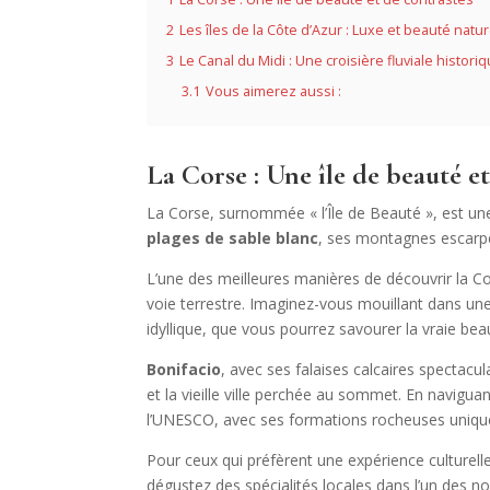
2
Les îles de la Côte d’Azur : Luxe et beauté natur
3
Le Canal du Midi : Une croisière fluviale histori
3.1
Vous aimerez aussi :
La Corse : Une île de beauté e
La Corse, surnommée « l’Île de Beauté », est u
plages de sable blanc
, ses montagnes escarpée
L’une des meilleures manières de découvrir la 
voie terrestre. Imaginez-vous mouillant dans un
idyllique, que vous pourrez savourer la vraie beaut
Bonifacio
, avec ses falaises calcaires spectac
et la vieille ville perchée au sommet. En navigua
l’UNESCO, avec ses formations rocheuses unique
Pour ceux qui préfèrent une expérience culturell
dégustez des spécialités locales dans l’un des 