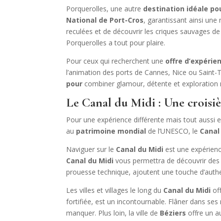
Porquerolles, une autre
destination idéale po
National de Port-Cros
, garantissant ainsi un
reculées et de découvrir les criques sauvages de
Porquerolles a tout pour plaire.
Pour ceux qui recherchent une
offre d’expérie
l’animation des ports de Cannes, Nice ou Saint-
pour
combiner glamour, détente et exploration 
Le Canal du Midi : Une croisiè
Pour une expérience différente mais tout aussi e
au
patrimoine mondial
de l’UNESCO, le
Canal
Naviguer sur le
Canal du Midi
est une expérienc
Canal du Midi
vous permettra de découvrir des v
prouesse technique, ajoutent une touche d’authe
Les villes et villages le long du
Canal du Midi
off
fortifiée, est un incontournable. Flâner dans ses 
manquer. Plus loin, la ville de
Béziers
offre un a