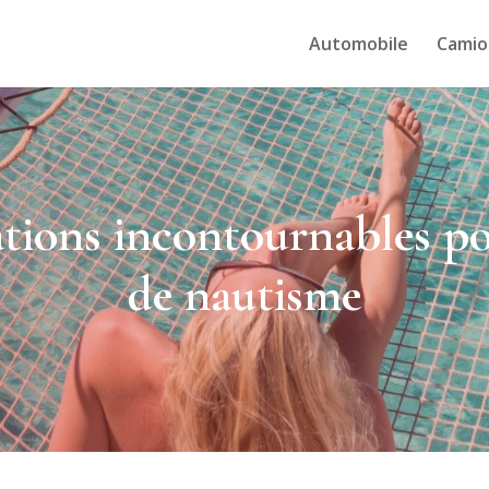
Automobile
Camio
ations incontournables po
de nautisme