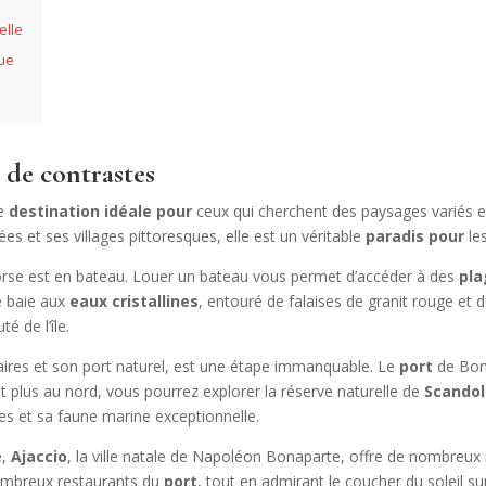
elle
que
t de contrastes
ne
destination idéale pour
ceux qui cherchent des paysages variés e
s et ses villages pittoresques, elle est un véritable
paradis pour
les
Corse est en bateau. Louer un bateau vous permet d’accéder à des
pla
e baie aux
eaux cristallines
, entouré de falaises de granit rouge et 
é de l’île.
ulaires et son port naturel, est une étape immanquable. Le
port
de Boni
nt plus au nord, vous pourrez explorer la réserve naturelle de
Scando
s et sa faune marine exceptionnelle.
e,
Ajaccio
, la ville natale de Napoléon Bonaparte, offre de nombreu
nombreux restaurants du
port
, tout en admirant le coucher du soleil s