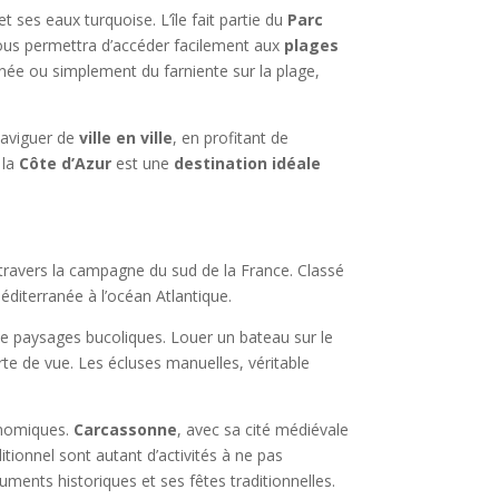
et ses eaux turquoise. L’île fait partie du
Parc
vous permettra d’accéder facilement aux
plages
nnée ou simplement du farniente sur la plage,
naviguer de
ville en ville
, en profitant de
 la
Côte d’Azur
est une
destination idéale
travers la campagne du sud de la France. Classé
Méditerranée à l’océan Atlantique.
e paysages bucoliques. Louer un bateau sur le
te de vue. Les écluses manuelles, véritable
onomiques.
Carcassonne
, avec sa cité médiévale
itionnel sont autant d’activités à ne pas
ents historiques et ses fêtes traditionnelles.