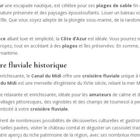
ur
une escapade nautique, est célèbre pour ses
plages de sable
fin 
e nature préservée et des paysages époustouflants. Louer un bateau 
 l’île. Que vous soyez adepte de la plongée sous-marine, de la rando
nce
alliant luxe et simplicité, la
Côte d’Azur
est idéale. Vous pourrez 
Tropez, tout en accédant à des
plages
et îles préservées. En somme,
maritime.
re fluviale historique
nrichissante, le
Canal du Midi
offre une
croisière fluviale
unique à 
 du Midi
est une merveille d’ingénierie du XVIIe siècle, reliant la mer 
e relaxante et enrichissante, idéale pour les
amateurs
de calme et d
illages pittoresques, des vignobles et des champs de tournesol à per
nticité à votre
croisière fluviale
.
rent de nombreuses possibilités de découvertes culturelles et gastr
ruelles pavées, visiter le château comtal et déguster un cassoulet trad
utre aperçu du riche patrimoine de la région, avec ses nombreux monum