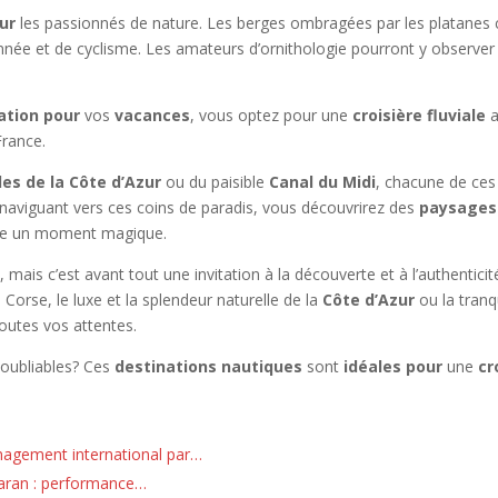
ur
les passionnés de nature. Les berges ombragées par les platanes c
nnée et de cyclisme. Les amateurs d’ornithologie pourront y observer
ation pour
vos
vacances
, vous optez pour une
croisière fluviale
a
France.
Îles de la Côte d’Azur
ou du paisible
Canal du Midi
, chacune de ce
 naviguant vers ces coins de paradis, vous découvrirez des
paysages 
ale un moment magique.
 mais c’est avant tout une invitation à la découverte et à l’authentici
 Corse, le luxe et la splendeur naturelle de la
Côte d’Azur
ou la tranq
outes vos attentes.
oubliables? Ces
destinations nautiques
sont
idéales pour
une
cr
nagement international par…
aran : performance…