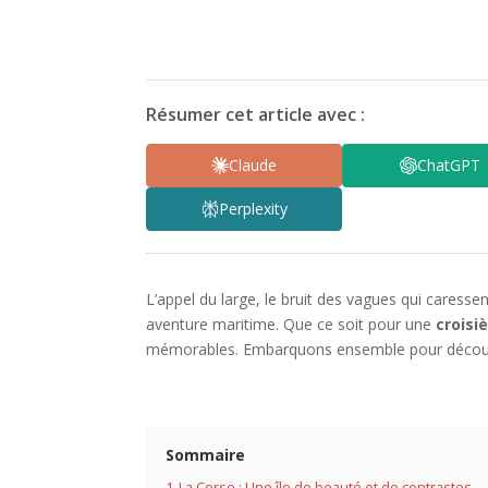
Résumer cet article avec :
Claude
ChatGPT
Perplexity
L’appel du large, le bruit des vagues qui caresse
aventure maritime. Que ce soit pour une
croisiè
mémorables. Embarquons ensemble pour découv
Sommaire
1
La Corse : Une île de beauté et de contrastes