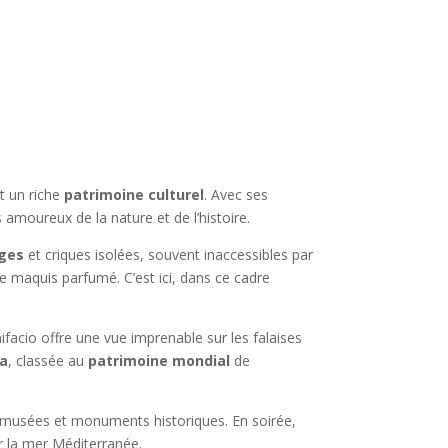
t un riche
patrimoine culturel
. Avec ses
 amoureux de la nature et de l’histoire.
ges
et criques isolées, souvent inaccessibles par
de maquis parfumé. C’est ici, dans ce cadre
facio offre une vue imprenable sur les falaises
la
, classée au
patrimoine mondial
de
x musées et monuments historiques. En soirée,
ur la mer Méditerranée.