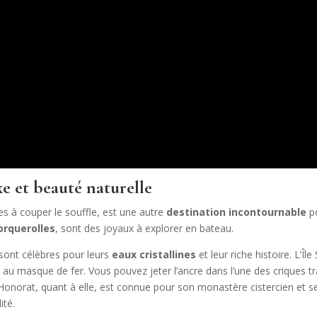
xe et beauté naturelle
s à couper le souffle, est une autre
destination incontournable
po
orquerolles
, sont des joyaux à explorer en bateau.
 sont célèbres pour leurs
eaux cristallines
et leur riche histoire. L’Îl
 au masque de fer. Vous pouvez jeter l’ancre dans l’une des criques tr
-Honorat, quant à elle, est connue pour son monastère cistercien et se
ité.