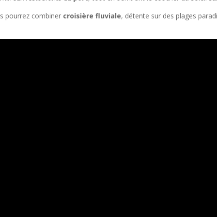
us pourrez combiner
croisière fluviale
, détente sur des plages parad