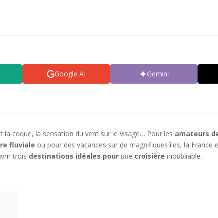
Google AI
Gemini
nt la coque, la sensation du vent sur le visage… Pour les
amateurs d
re fluviale
ou pour des vacances sur de magnifiques îles, la France e
rir trois
destinations idéales pour
une
croisière
inoubliable.