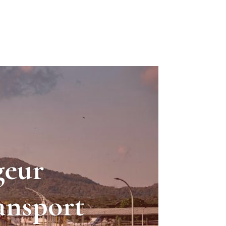
eur
ransport