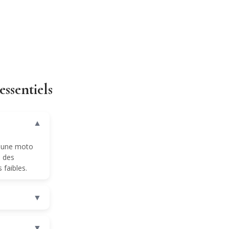
ssentiels
▼
r une moto
 des
 faibles.
▼
▼