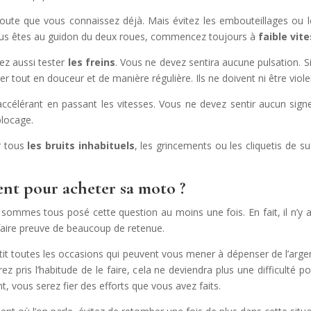
 vous connaissez déjà. Mais évitez les embouteillages ou les 
vous êtes au guidon du deux roues, commencez toujours à
faible vite
 aussi tester
les freins
. Vous ne devez sentira aucune pulsation. Si
er tout en douceur et de manière régulière. Ils ne doivent ni être viol
ccélérant en passant les vitesses. Vous ne devez sentir aucun sign
blocage.
 tous
les bruits inhabituels
, les grincements ou les cliquetis de 
nt pour acheter sa moto ?
tous posé cette question au moins une fois. En fait, il n’y a p
 faire preuve de beaucoup de retenue.
etit toutes les occasions qui peuvent vous mener à dépenser de l’argen
z pris l’habitude de le faire, cela ne deviendra plus une difficulté 
, vous serez fier des efforts que vous avez faits.