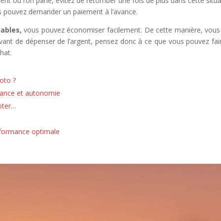
 où l’on parle, évitez de retomber une fois de plus dans cette situati
us pouvez demander un paiement à l’avance.
nables,
vous pouvez économiser facilement. De cette manière, vous t
 Avant de dépenser de l’argent, pensez donc à ce que vous pouvez fa
hat.
oto ?
mance et autonomie
ooter…
rformance optimale