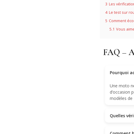
3
Les vérificati
4
Le test sur ro
5
Comment écono
5.1
Vous aime
FAQ – Ac
Pourquoi a
Une moto ne
d’occasion 
modèles de q
Quelles vér
Comment bie