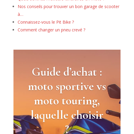
Nos conseils pour trouver un bon garage de scooter
à…
Connaissez-vous le Pit Bike ?
Comment changer un pneu crevé ?
Guide d’achat :
moto sportive vs
moto touring,
laquelle choisir
?