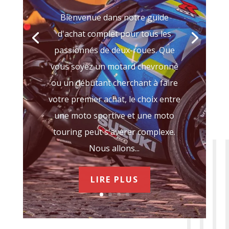
Bienvenue dans notre guide
d'achat complet pour tous les
passionnés de deux-roues. Que
vous soyez un motard chevronné
ou un débutant cherchant à faire
votre premier achat, le choix entre
une moto sportive et une moto
touring peut s'avérer complexe.
Nous allons...
LIRE PLUS