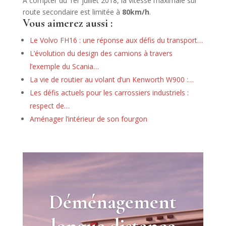
A compter du 1er juillet 2018, la vitesse maximale sur
route secondaire est limitée à
80km/h
.
Vous aimerez aussi :
Le Volvo FH16 : une réponse aux défis du transport…
L’évolution du design des camions à travers
l’exemple du Scania…
La vie de routier au volant d’un Kenworth W900 :…
Les défis actuels pour les carrossiers industriels :
respect de…
Aménager l’intérieur de son fourgon
Déménagement