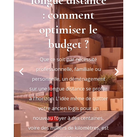
longue distance
: comment
optimiser le
budget ?
Que ce soit par nécessité
professionnelle, familiale ou
personnelle, un déménagement
sur une longue distance se profile
à l'horizon. L'idée même de quitter
votre ancien logis pour un
nouveau foyer à des centaines,
voire des milliers de kilomètres, est