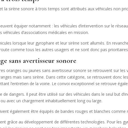
t la sirène sonore à trois temps sont attribués aux véhicules non prio
peuvent équiper notamment : les véhicules d’intervention sur le résea
s véhicules d’associations médicales en mission.
éhicules lorsque leur gyrophare et leur sirène sont allumés. En revanche
route comme tous les autres usagers et ne sont donc pas prioritaires 
ge sans avertisseur sonore
res oranges ou jaunes sans avertisseur sonore se retrouvent sur les 
anges mais sans sirène. Dans cette catégorie, se retrouvent donc les
ant l’entretien de la voirie. Le convoi exceptionnel se retrouve éga
de dangers. Il peut être utilisé sur des véhicules dans le seul but d’in
s ou avec un chargement inhabituellement long ou large.
oivent également être équipés de bandes rouges et blanches comme req
tent grâce au développement de différentes technologies. Pour les gyr