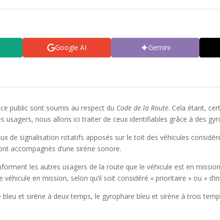
Google AI
Gemini
pace public sont soumis au respect du
Code de la Route
. Cela étant, ce
s usagers, nous allons ici traiter de ceux identifiables grâce à des gy
 de signalisation rotatifs apposés sur le toit des véhicules considéré
 sont accompagnés d’une sirène sonore.
 informent les autres usagers de la route que le véhicule est en missi
 véhicule en mission, selon qu’il soit considéré « prioritaire » ou « d’in
e bleu et sirène à deux temps, le gyrophare bleu et sirène à trois te