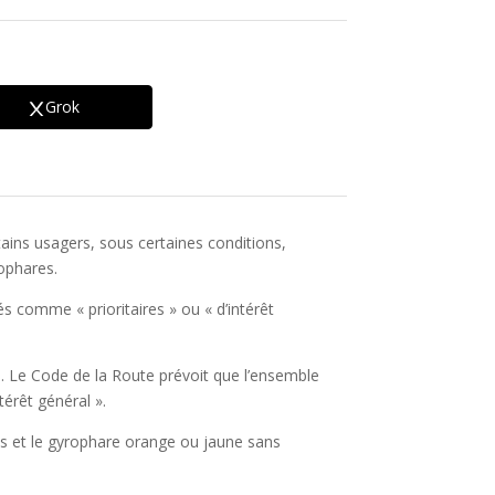
Grok
rtains usagers, sous certaines conditions,
rophares.
s comme « prioritaires » ou « d’intérêt
on. Le Code de la Route prévoit que l’ensemble
térêt général ».
mps et le gyrophare orange ou jaune sans