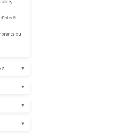
police,
d’intérêt
ombrants ou
▼
 ?
▼
▼
▼