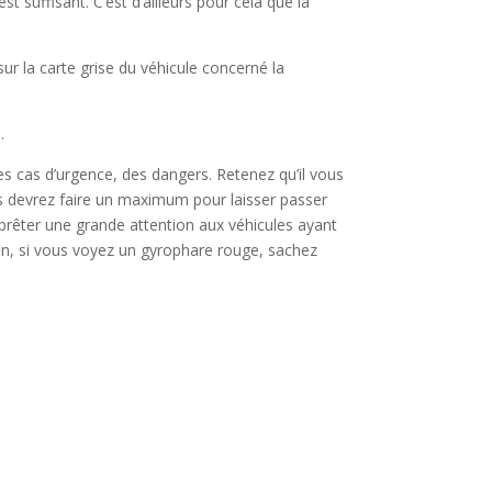
suffisant. C’est d’ailleurs pour cela que la
ur la carte grise du véhicule concerné la
.
des cas d’urgence, des dangers. Retenez qu’il vous
us devrez faire un maximum pour laisser passer
 prêter une grande attention aux véhicules ayant
fin, si vous voyez un gyrophare rouge, sachez