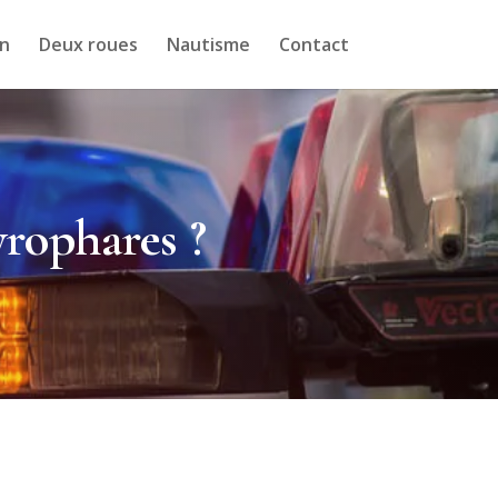
n
Deux roues
Nautisme
Contact
yrophares ?