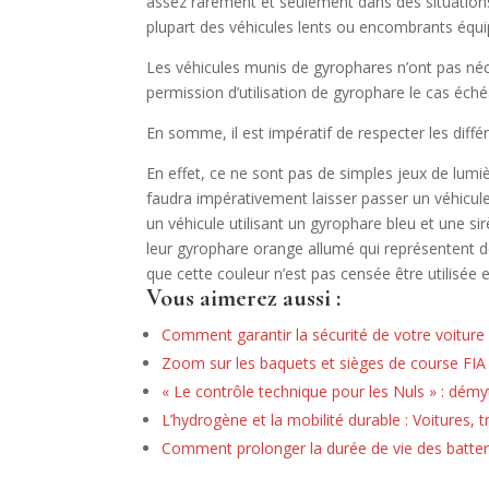
assez rarement et seulement dans des situations 
plupart des véhicules lents ou encombrants équi
Les véhicules munis de gyrophares n’ont pas néces
permission d’utilisation de gyrophare le cas éché
En somme, il est impératif de respecter les diffé
En effet, ce ne sont pas de simples jeux de lumiè
faudra impérativement laisser passer un véhicul
un véhicule utilisant un gyrophare bleu et une s
leur gyrophare orange allumé qui représentent de
que cette couleur n’est pas censée être utilisée 
Vous aimerez aussi :
Comment garantir la sécurité de votre voiture 
Zoom sur les baquets et sièges de course FI
« Le contrôle technique pour les Nuls » : démy
L’hydrogène et la mobilité durable : Voitures, t
Comment prolonger la durée de vie des batter