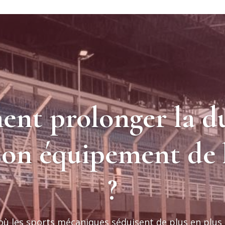
nt prolonger la du
 son équipement de 
?
où les sports mécaniques séduisent de plus en plus 