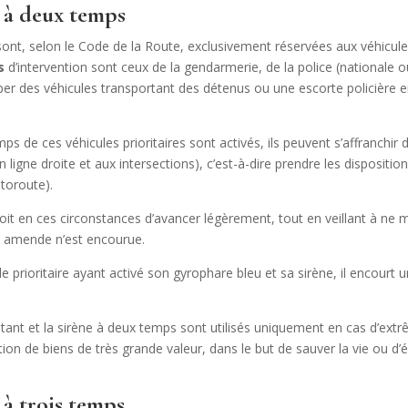
e à deux temps
ont, selon le Code de la Route, exclusivement réservées aux véhicule
s
d’intervention sont ceux de la gendarmerie, de la police (national
er des véhicules transportant des détenus ou une escorte policière 
s de ces véhicules prioritaires sont activés, ils peuvent s’affranchir d
en ligne droite et aux intersections), c’est-à-dire prendre les dispositi
utoroute).
oit en ces circonstances d’avancer légèrement, tout en veillant à ne m
e amende n’est encourue.
le prioritaire ayant activé son gyrophare bleu et sa sirène, il encourt
notant et la sirène à deux temps sont utilisés uniquement en cas d’ext
tion de biens de très grande valeur, dans le but de sauver la vie ou d’
 à trois temps