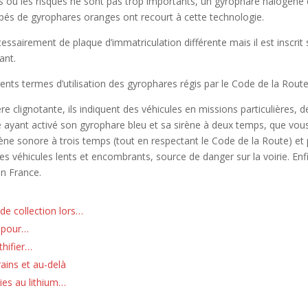
où les risques ne sont pas trop importants, un gyrophare halogène est 
pés de gyrophares oranges ont recourt à cette technologie.
sairement de plaque d’immatriculation différente mais il est inscrit s
ant.
rents termes d’utilisation des gyrophares régis par le Code de la Route
re clignotante, ils indiquent des véhicules en missions particulières, 
e ayant activé son gyrophare bleu et sa sirène à deux temps, que vo
irène sonore à trois temps (tout en respectant le Code de la Route) et
s véhicules lents et encombrants, source de danger sur la voirie. En
en France.
de collection lors…
A pour…
thifier…
rains et au-delà
ies au lithium…