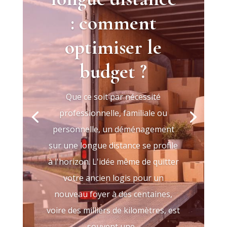
: comment
optimiser le
budget ?
Que ce soit par nécessité
professionnelle, familiale ou
personnelle, un déménagement
sur une longue distance se profile
à l'horizon. L'idée même de quitter
votre ancien logis pour un
nouveau foyer à des centaines,
voire des milliers de kilomètres, est
souvent une...