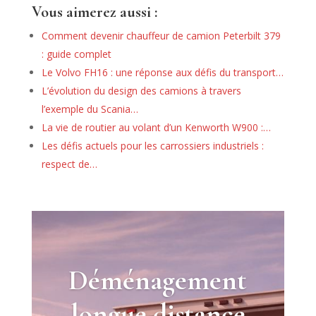
Vous aimerez aussi :
Comment devenir chauffeur de camion Peterbilt 379
: guide complet
Le Volvo FH16 : une réponse aux défis du transport…
L’évolution du design des camions à travers
l’exemple du Scania…
La vie de routier au volant d’un Kenworth W900 :…
Les défis actuels pour les carrossiers industriels :
respect de…
Déménagement
longue distance